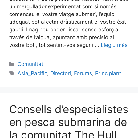
un mergullador experimentat com si només
comenceu el vostre viatge submarí, l’equip
adequat pot afectar dràsticament el vostre èxit i
gaudi. Imagineu poder lliscar sense esforç a
través de l’aigua, apuntant amb precisió al
vostre botí, tot sentint-vos segur i …
Llegiu més
Categories
Comunitat
Etiquetes
Asia_Pacific
,
Directori
,
Forums
,
Principiant
Consells d’especialistes
en pesca submarina de
la comunitat The Hull