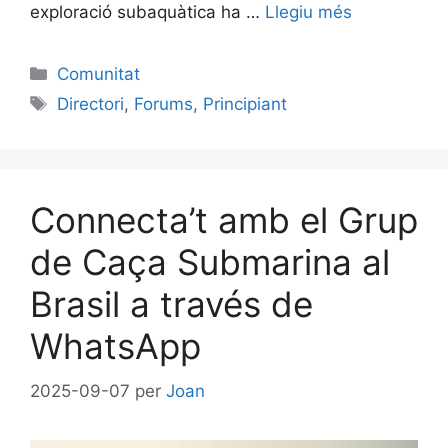
exploració subaquàtica ha …
Llegiu més
Categories
Comunitat
Etiquetes
Directori
,
Forums
,
Principiant
Connecta’t amb el Grup
de Caça Submarina al
Brasil a través de
WhatsApp
2025-09-07
per
Joan