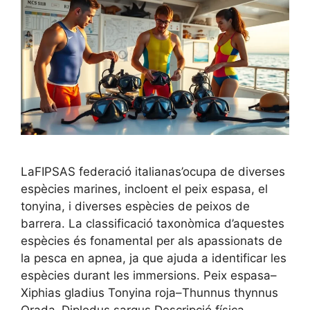
LaFIPSAS federació italianas’ocupa de diverses
espècies marines, incloent el peix espasa, el
tonyina, i diverses espècies de peixos de
barrera. La classificació taxonòmica d’aquestes
espècies és fonamental per als apassionats de
la pesca en apnea, ja que ajuda a identificar les
espècies durant les immersions. Peix espasa–
Xiphias gladius Tonyina roja–Thunnus thynnus
Orada–Diplodus sargus Descripció física …