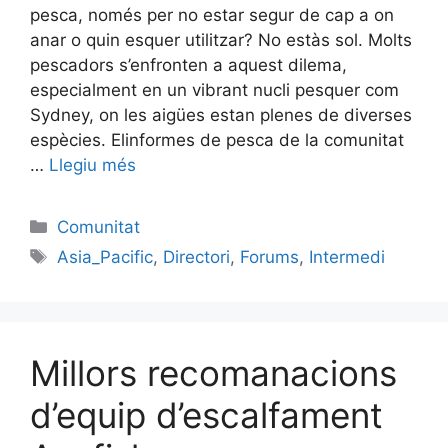
pesca, només per no estar segur de cap a on
anar o quin esquer utilitzar? No estàs sol. Molts
pescadors s’enfronten a aquest dilema,
especialment en un vibrant nucli pesquer com
Sydney, on les aigües estan plenes de diverses
espècies. Elinformes de pesca de la comunitat
…
Llegiu més
Categories
Comunitat
Etiquetes
Asia_Pacific
,
Directori
,
Forums
,
Intermedi
Millors recomanacions
d’equip d’escalfament