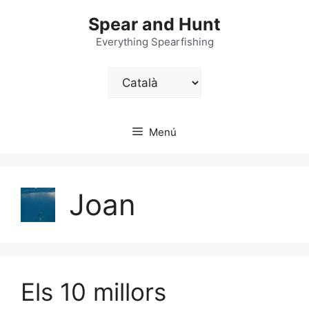
Vés
Spear and Hunt
al
contingut
Everything Spearfishing
Trieu
un
idioma
Menú
Joan
Els 10 millors