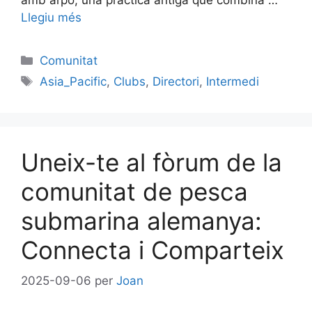
Llegiu més
Categories
Comunitat
Etiquetes
Asia_Pacific
,
Clubs
,
Directori
,
Intermedi
Uneix-te al fòrum de la
comunitat de pesca
submarina alemanya:
Connecta i Comparteix
2025-09-06
per
Joan