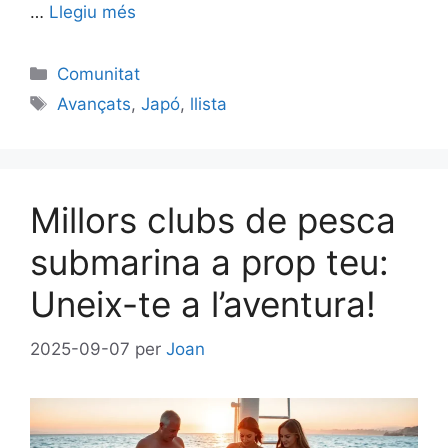
…
Llegiu més
Categories
Comunitat
Etiquetes
Avançats
,
Japó
,
llista
Millors clubs de pesca
submarina a prop teu:
Uneix-te a l’aventura!
2025-09-07
per
Joan