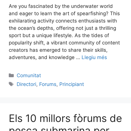
Are you fascinated by the underwater world
and eager to learn the art of spearfishing? This
exhilarating activity connects enthusiasts with
the ocean’s depths, offering not just a thrilling
sport but a unique lifestyle. As the tides of
popularity shift, a vibrant community of content
creators has emerged to share their skills,
adventures, and knowledge …
Llegiu més
Categories
Comunitat
Etiquetes
Directori
,
Forums
,
Principiant
Els 10 millors fòrums de
pesca submarina per