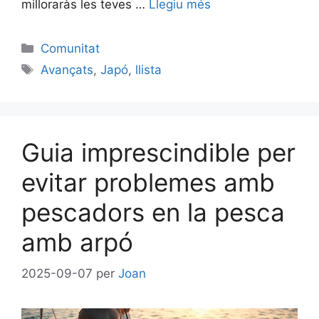
milloraràs les teves …
Llegiu més
Categories
Comunitat
Etiquetes
Avançats
,
Japó
,
llista
Guia imprescindible per
evitar problemes amb
pescadors en la pesca
amb arpó
2025-09-07
per
Joan