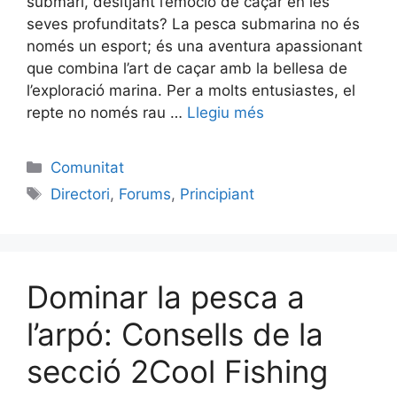
submarí, desitjant l’emoció de caçar en les
seves profunditats? La pesca submarina no és
només un esport; és una aventura apassionant
que combina l’art de caçar amb la bellesa de
l’exploració marina. Per a molts entusiastes, el
repte no només rau …
Llegiu més
Categories
Comunitat
Etiquetes
Directori
,
Forums
,
Principiant
Dominar la pesca a
l’arpó: Consells de la
secció 2Cool Fishing