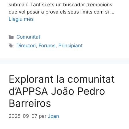
submarí. Tant si ets un buscador d’emocions
que vol posar a prova els seus límits com si …
Llegiu més
Categories
Comunitat
Etiquetes
Directori
,
Forums
,
Principiant
Explorant la comunitat
d’APPSA João Pedro
Barreiros
2025-09-07
per
Joan