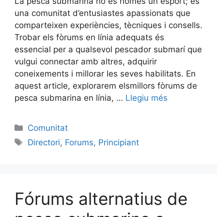
La pesca submarina no és només un esport; és
una comunitat d’entusiastes apassionats que
comparteixen experiències, tècniques i consells.
Trobar els fòrums en línia adequats és
essencial per a qualsevol pescador submarí que
vulgui connectar amb altres, adquirir
coneixements i millorar les seves habilitats. En
aquest article, explorarem elsmillors fòrums de
pesca submarina en línia, …
Llegiu més
Categories
Comunitat
Etiquetes
Directori
,
Forums
,
Principiant
Fórums alternatius de