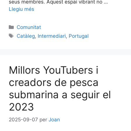
seus membres. Aquest espai vibrant no …
Llegiu més
Categories
Comunitat
Etiquetes
Catàleg
,
Intermediari
,
Portugal
Millors YouTubers i
creadors de pesca
submarina a seguir el
2023
2025-09-07
per
Joan