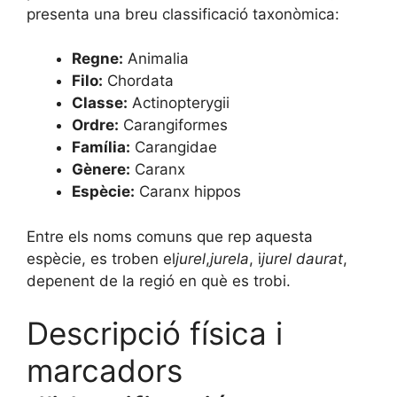
presenta una breu classificació taxonòmica:
Regne:
Animalia
Filo:
Chordata
Classe:
Actinopterygii
Ordre:
Carangiformes
Família:
Carangidae
Gènere:
Caranx
Espècie:
Caranx hippos
Entre els noms comuns que rep aquesta
espècie, es troben el
jurel
,
jurela
, i
jurel daurat
,
depenent de la regió en què es trobi.
Descripció física i
marcadors