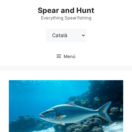
Vés
Spear and Hunt
al
contingut
Everything Spearfishing
Trieu
un
idioma
Menú