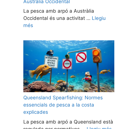
Austràlia Occidental
La pesca amb arpó a Austràlia
Occidental és una activitat …
Llegiu
més
Queensland Spearfishing: Normes
essencials de pesca a la costa
explicades
La pesca amb arpó a Queensland està
regulada per normatives …
Llegiu més