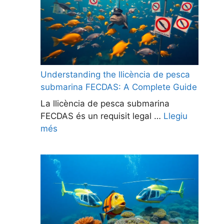
Understanding the llicència de pesca
submarina FECDAS: A Complete Guide
La llicència de pesca submarina
FECDAS és un requisit legal …
Llegiu
més