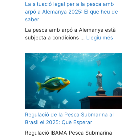
La situació legal per a la pesca amb
arpó a Alemanya 2025: El que heu de
saber
La pesca amb arpó a Alemanya està
subjecta a condicions …
Llegiu més
Regulació de la Pesca Submarina al
Brasil el 2025: Què Esperar
Regulació IBAMA Pesca Submarina