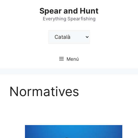
Vés
Spear and Hunt
al
contingut
Everything Spearfishing
Trieu
un
idioma
Menú
Normatives