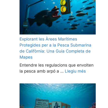
Explorant les Àrees Marítimes
Protegides per a la Pesca Submarina
de Califòrnia: Una Guia Completa de
Mapes
Entendre les regulacions que envolten
la pesca amb arpó a …
Llegiu més