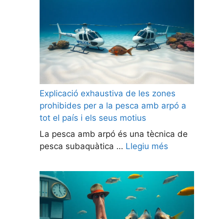
Explicació exhaustiva de les zones
prohibides per a la pesca amb arpó a
tot el país i els seus motius
La pesca amb arpó és una tècnica de
pesca subaquàtica …
Llegiu més