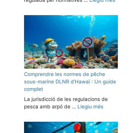
Comprendre les normes de pêche
sous-marine DLNR d’Hawaï : Un guide
complet
La jurisdicció de les regulacions de
pesca amb arpó de …
Llegiu més