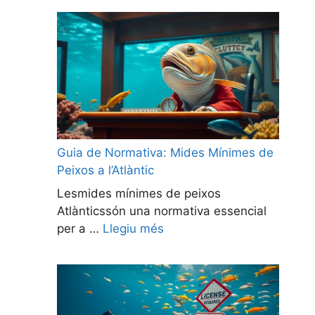
Guia de Normativa: Mides Mínimes de
Peixos a l’Atlàntic
Lesmides mínimes de peixos
Atlànticssón una normativa essencial
per a …
Llegiu més