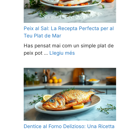
Peix al Sal: La Recepta Perfecta per al
Teu Plat de Mar
Has pensat mai com un simple plat de
peix pot …
Llegiu més
Dentice al Forno Delizioso: Una Ricetta