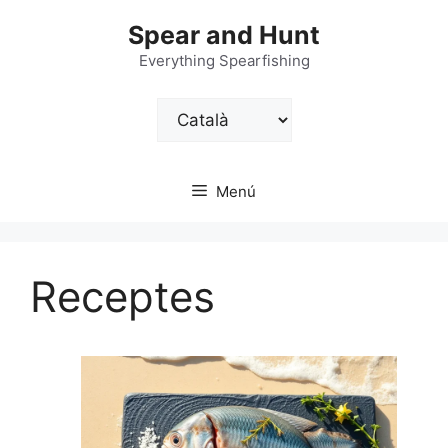
Vés
Spear and Hunt
al
contingut
Everything Spearfishing
Trieu
un
idioma
Menú
Receptes