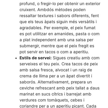
profund, o fregir-lo per obtenir un exterior
cruixent. Ambdós mètodes poden
ressaltar textures i sabors diferents, fent
que els teus àpats siguin més versàtils i
agradables. Per exemple, el peix fumat
es pot utilitzar en amanides, pasta o com
a plat independent amb una salsa per
submergir, mentre que el peix fregit es
pot servir en tacos o com a aperitiu.
Estils de servei:
Sigues creatiu amb com
serveixes el teu peix. Crea tacos de peix
amb salsa fresca, alvocat i un raig de
crema de llima per a un àpat divertit i
saborós. Alternativament, prepara un
ceviche refrescant amb peix tallat a daus
marinat en sucs cítrics i barrejat amb
verdures com tomàquets, cebes i
coriandre per a un aperitiu picant. Cada