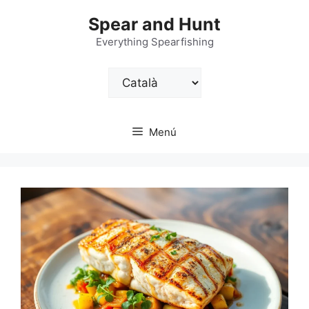
Vés
Spear and Hunt
al
contingut
Everything Spearfishing
Trieu
un
idioma
Menú