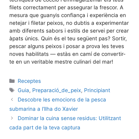
filets correctament per assegurar la frescor. A
mesura que guanyis confiança i experiència en
netejar i filetar peixos, no dubtis a experimentar
amb diferents sabors i estils de servei per crear
àpats únics. Quin és el teu següent pas? Sortir,
pescar alguns peixos i posar a prova les teves
noves habilitats — estàs en camí de convertir-
te en un veritable mestre culinari del mar!
Categories
Receptes
Etiquetes
Guia
,
Preparació_de_peix
,
Principiant
Descobre les emocions de la pesca
submarina a l’Ilha do Xavier
Dominar la cuina sense residus: Utilitzant
cada part de la teva captura