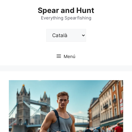
Vés
Spear and Hunt
al
contingut
Everything Spearfishing
Trieu
un
idioma
Menú