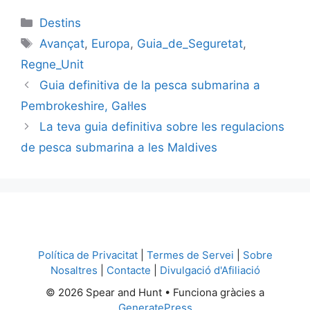
Categories
Destins
Etiquetes
Avançat
,
Europa
,
Guia_de_Seguretat
,
Regne_Unit
Guia definitiva de la pesca submarina a
Pembrokeshire, Gal·les
La teva guia definitiva sobre les regulacions
de pesca submarina a les Maldives
Política de Privacitat
|
Termes de Servei
|
Sobre
Nosaltres
|
Contacte
|
Divulgació d'Afiliació
© 2026 Spear and Hunt
• Funciona gràcies a
GeneratePress