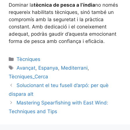
Dominar la
tècnica de pesca a l’índia
no només
requereix habilitats tècniques, sinó també un
compromís amb la seguretat i la pràctica
constant. Amb dedicació i el coneixement
adequat, podràs gaudir d’aquesta emocionant
forma de pesca amb confiança i eficàcia.
Categories
Tècniques
Etiquetes
Avançat
,
Espanya
,
Mediterrani
,
Tècniques_Cerca
Solucionant el teu fusell d’arpó: per què
dispara alt
Mastering Spearfishing with East Wind:
Techniques and Tips