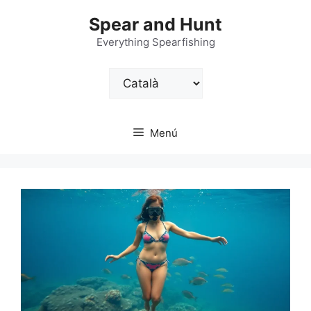
Vés
Spear and Hunt
al
contingut
Everything Spearfishing
Trieu
un
idioma
Menú