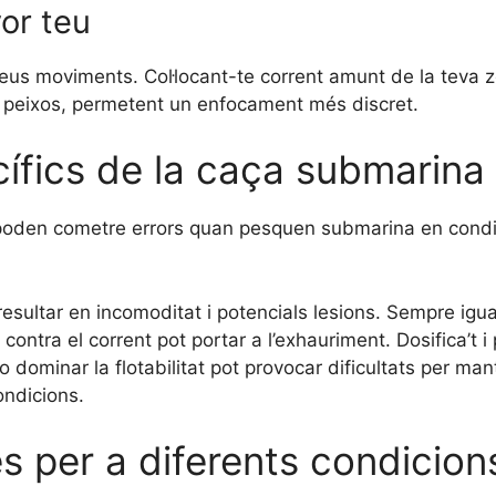
vor teu
s teus moviments. Col·locant-te corrent amunt de la teva z
gi peixos, permetent un enfocament més discret.
ífics de la caça submarina
 poden cometre errors quan pesquen submarina en condi
esultar en incomoditat i potencials lesions. Sempre igual
ntra el corrent pot portar a l’exhauriment. Dosifica’t i
 dominar la flotabilitat pot provocar dificultats per mante
ondicions.
s per a diferents condicion