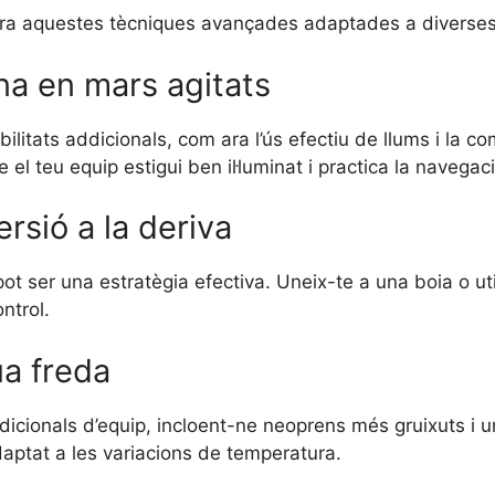
ra aquestes tècniques avançades adaptades a diverses
a en mars agitats
litats addicionals, com ara l’ús efectiu de llums i la 
el teu equip estigui ben il·luminat i practica la navegació
sió a la deriva
pot ser una estratègia efectiva. Uneix-te a una boia o uti
ntrol.
a freda
dicionals d’equip, incloent-ne neoprens més gruixuts i 
daptat a les variacions de temperatura.