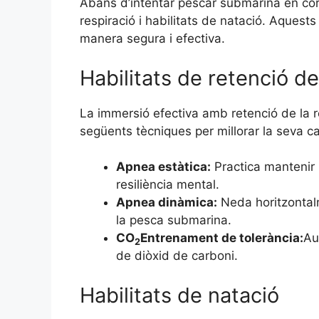
Abans d’intentar pescar submarina en corr
respiració i habilitats de natació. Aques
manera segura i efectiva.
Habilitats de retenció de
La immersió efectiva amb retenció de la r
següents tècniques per millorar la seva ca
Apnea estàtica:
Practica mantenir 
resiliència mental.
Apnea dinàmica:
Neda horitzontalm
la pesca submarina.
CO
Entrenament de tolerància:
Au
2
de diòxid de carboni.
Habilitats de natació