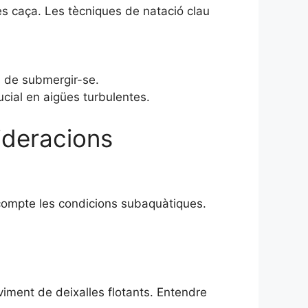
 es caça. Les tècniques de natació clau
s de submergir-se.
ucial en aigües turbulentes.
ideracions
 compte les condicions subaquàtiques.
viment de deixalles flotants. Entendre