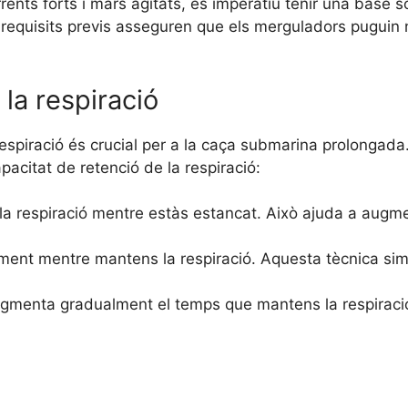
ents forts i mars agitats, és imperatiu tenir una base s
ts requisits previs asseguren que els merguladors pugui
 la respiració
espiració és crucial per a la caça submarina prolongada.
pacitat de retenció de la respiració:
la respiració mentre estàs estancat. Això ajuda a augmen
ent mentre mantens la respiració. Aquesta tècnica sim
gmenta gradualment el temps que mantens la respiració p