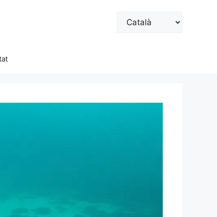
Trieu
un
idioma
at