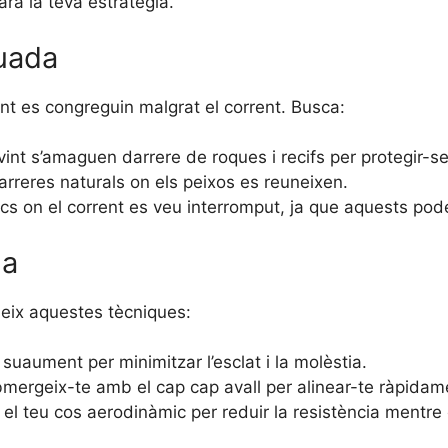
rà la teva estratègia.
quada
nt es congreguin malgrat el corrent. Busca:
int s’amaguen darrere de roques i recifs per protegir-se
reres naturals on els peixos es reuneixen.
cs on el corrent es veu interromput, ja que aquests pod
da
ueix aquestes tècniques:
 suaument per minimitzar l’esclat i la molèstia.
ergeix-te amb el cap cap avall per alinear-te ràpidame
l teu cos aerodinàmic per reduir la resistència mentre 