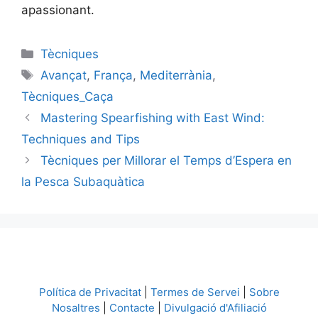
apassionant.
Categories
Tècniques
Etiquetes
Avançat
,
França
,
Mediterrània
,
Tècniques_Caça
Mastering Spearfishing with East Wind:
Techniques and Tips
Tècniques per Millorar el Temps d’Espera en
la Pesca Subaquàtica
Política de Privacitat
|
Termes de Servei
|
Sobre
Nosaltres
|
Contacte
|
Divulgació d'Afiliació