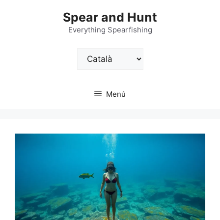
Vés
Spear and Hunt
al
contingut
Everything Spearfishing
Trieu
un
idioma
Menú