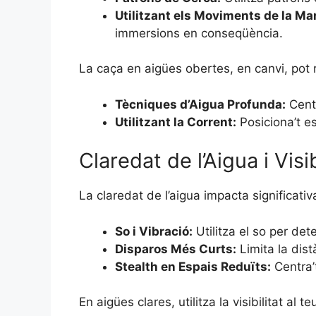
Utilitzant els Moviments de la Ma
immersions en conseqüència.
La caça en aigües obertes, en canvi, pot
Tècniques d’Aigua Profunda:
Centr
Utilitzant la Corrent:
Posiciona’t es
Claredat de l’Aigua i Visib
La claredat de l’aigua impacta significat
So i Vibració:
Utilitza el so per det
Disparos Més Curts:
Limita la dist
Stealth en Espais Reduïts:
Centra’
En aigües clares, utilitza la visibilitat al te