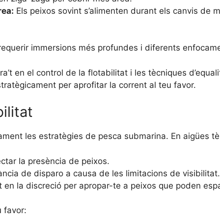
rea:
Els peixos sovint s’alimenten durant els canvis de ma
 requerir immersions més profundes i diferents enfocam
a’t en el control de la flotabilitat i les tècniques d’eq
tratègicament per aprofitar la corrent al teu favor.
ilitat
ivament les estratègies de pesca submarina. En aigües tè
ectar la presència de peixos.
ància de disparo a causa de les limitacions de visibilitat.
t en la discreció per apropar-te a peixos que poden esp
u favor: