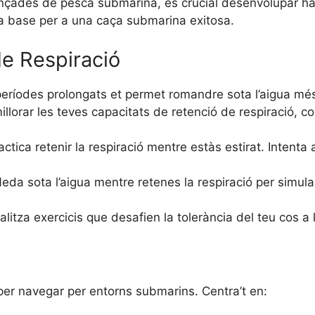
ades de pesca submarina, és crucial desenvolupar habil
la base per a una caça submarina exitosa.
e Respiració
t períodes prolongats et permet romandre sota l’aigua m
millorar les teves capacitats de retenció de respiració, c
ctica retenir la respiració mentre estàs estirat. Inten
eda sota l’aigua mentre retenes la respiració per simula
litza exercicis que desafien la tolerància del teu cos a
 per navegar per entorns submarins. Centra’t en: