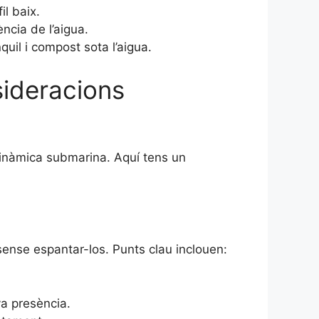
il baix.
ncia de l’aigua.
uil i compost sota l’aigua.
sideracions
inàmica submarina. Aquí tens un
sense espantar-los. Punts clau inclouen:
va presència.