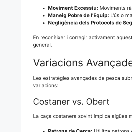
Moviment Excessiu:
Moviments ràp
Maneig Pobre de l’Equip:
L’ús o ma
Negligència dels Protocols de Seg
En reconèixer i corregir activament aquest
general.
Variacions Avançade
Les estratègies avançades de pesca subm
variacions:
Costaner vs. Obert
La caça costanera sovint implica aigües mé
Patrons de Cerca:
Utilitza patrons