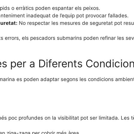
ids o erràtics poden espantar els peixos.
nteniment inadequat de l’equip pot provocar fallades.
uretat:
No respectar les mesures de seguretat pot result
s errors, els pescadors submarins poden refinar les seves
s per a Diferents Condicio
arina es poden adaptar segons les condicions ambienta
s poc profundes on la visibilitat pot ser limitada. Les 
 en ziga-zaga per cobrir més àrea.