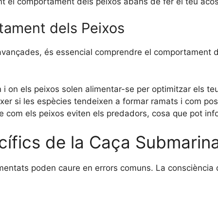
 el comportament dels peixos abans de fer el teu aco
ament dels Peixos
a avançades, és essencial comprendre el comportament 
i on els peixos solen alimentar-se per optimitzar els t
er si les espècies tendeixen a formar ramats i com pos
com els peixos eviten els predadors, cosa que pot info
ífics de la Caça Submarin
mentats poden caure en errors comuns. La consciència d’