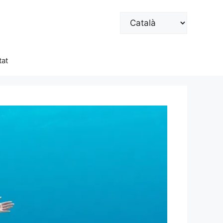
Trieu
un
idioma
at