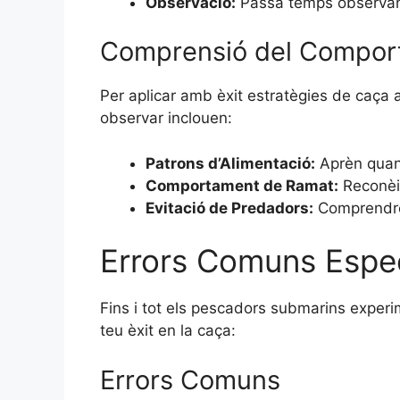
Observació:
Passa temps observant
Comprensió del Comport
Per aplicar amb èxit estratègies de caç
observar inclouen:
Patrons d’Alimentació:
Aprèn quan 
Comportament de Ramat:
Reconèix
Evitació de Predadors:
Comprendre 
Errors Comuns Espec
Fins i tot els pescadors submarins experi
teu èxit en la caça:
Errors Comuns