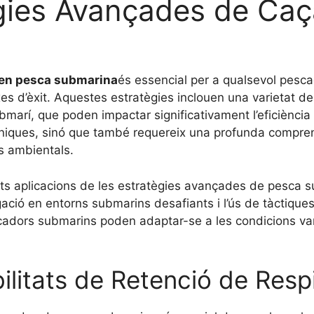
gies Avançades de Ca
 en pesca submarina
és essencial per a qualsevol pescad
xes d’èxit. Aquestes estratègies inclouen una varietat d
ubmarí, que poden impactar significativament l’eficiènci
niques, sinó que també requereix una profunda compren
s ambientals.
ts aplicacions de les estratègies avançades de pesca su
ació en entorns submarins desafiants i l’ús de tàctiques
adors submarins poden adaptar-se a les condicions variab
bilitats de Retenció de Resp