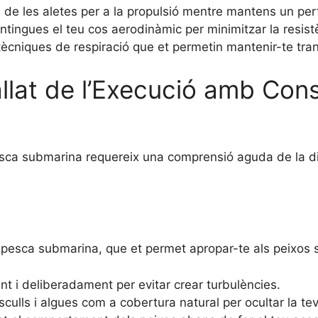
 de les aletes per a la propulsió mentre mantens un perf
tingues el teu cos aerodinàmic per minimitzar la resistè
ècniques de respiració que et permetin mantenir-te tranq
lat de l’Execució amb Con
esca submarina requereix una comprensió aguda de la d
la pesca submarina, que et permet apropar-te als peixos 
 i deliberadament per evitar crear turbulències.
sculls i algues com a cobertura natural per ocultar la te