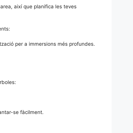
rea, així que planifica les teves
ents:
ualització per a immersions més profundes.
rboles:
antar-se fàcilment.