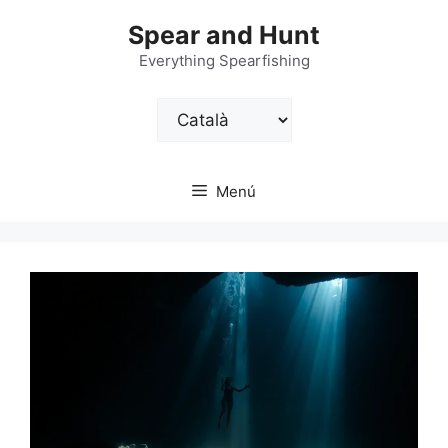
Vés
Spear and Hunt
al
contingut
Everything Spearfishing
Trieu
un
idioma
Menú