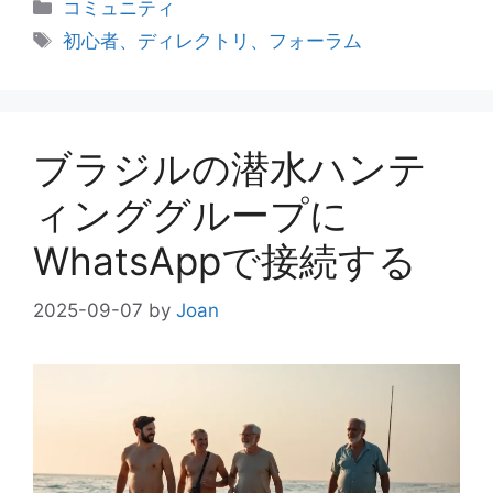
カ
コミュニティ
テ
タ
初心者、ディレクトリ、フォーラム
ゴ
グ
リ
ー
ブラジルの潜水ハンテ
ィンググループに
WhatsAppで接続する
2025-09-07
by
Joan