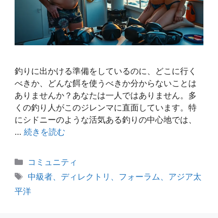
釣りに出かける準備をしているのに、どこに行く
べきか、どんな餌を使うべきか分からないことは
ありませんか？あなたは一人ではありません。多
くの釣り人がこのジレンマに直面しています。特
にシドニーのような活気ある釣りの中心地では、
…
続きを読む
カ
コミュニティ
テ
タ
中級者、ディレクトリ、フォーラム、アジア太
ゴ
グ
平洋
リ
ー