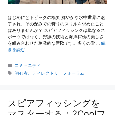
はじめにとトピックの概要 鮮やかな水中世界に魅
了され、その深みでの狩りのスリルを求めたこと
はありませんか？ スピアフィッシングは単なるス
ポーツではなく、狩猟の技術と海洋探検の美しさ
を組み合わせた刺激的な冒険です。多くの愛 …
続
きを読む
カ
コミュニティ
テ
タ
初心者、ディレクトリ、フォーラム
ゴ
グ
リ
ー
スピアフィッシングを
マスターする：2Coolフ