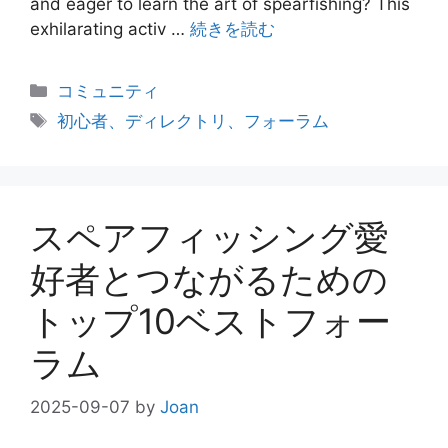
and eager to learn the art of spearfishing? This
exhilarating activ …
続きを読む
カ
コミュニティ
テ
タ
初心者、ディレクトリ、フォーラム
ゴ
グ
リ
ー
スペアフィッシング愛
好者とつながるための
トップ10ベストフォー
ラム
2025-09-07
by
Joan