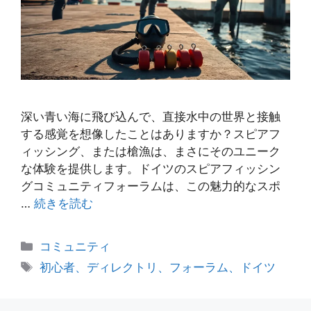
深い青い海に飛び込んで、直接水中の世界と接触
する感覚を想像したことはありますか？スピアフ
ィッシング、または槍漁は、まさにそのユニーク
な体験を提供します。ドイツのスピアフィッシン
グコミュニティフォーラムは、この魅力的なスポ
…
続きを読む
カ
コミュニティ
テ
タ
初心者、ディレクトリ、フォーラム、ドイツ
ゴ
グ
リ