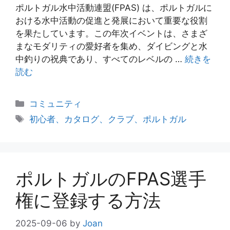
ポルトガル水中活動連盟(FPAS) は、ポルトガルに
おける水中活動の促進と発展において重要な役割
を果たしています。この年次イベントは、さまざ
まなモダリティの愛好者を集め、ダイビングと水
中釣りの祝典であり、すべてのレベルの …
続きを
読む
カ
コミュニティ
テ
タ
初心者、カタログ、クラブ、ポルトガル
ゴ
グ
リ
ー
ポルトガルのFPAS選手
権に登録する方法
2025-09-06
by
Joan