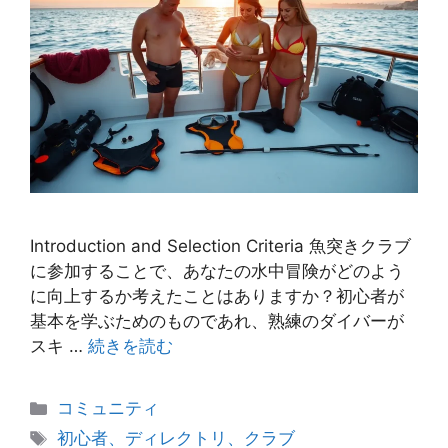
Introduction and Selection Criteria 魚突きクラブ
に参加することで、あなたの水中冒険がどのよう
に向上するか考えたことはありますか？初心者が
基本を学ぶためのものであれ、熟練のダイバーが
スキ …
続きを読む
カ
コミュニティ
テ
タ
初心者、ディレクトリ、クラブ