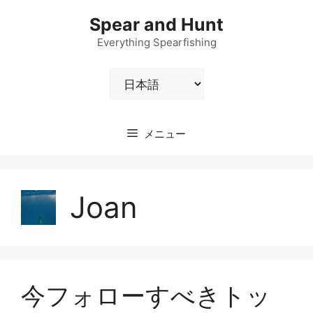
コ
Spear and Hunt
ン
テ
Everything Spearfishing
ン
言
ツ
語
へ
を
ス
選
キ
メニュー
択
ッ
プ
Joan
今フォローすべきトッ