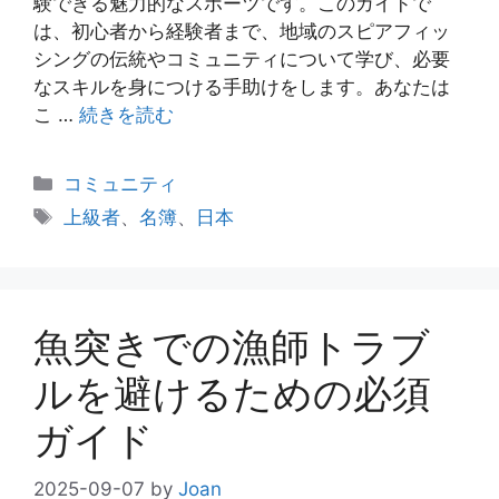
験できる魅力的なスポーツです。このガイドで
は、初心者から経験者まで、地域のスピアフィッ
シングの伝統やコミュニティについて学び、必要
なスキルを身につける手助けをします。あなたは
こ …
続きを読む
カ
コミュニティ
テ
タ
上級者
、
名簿
、
日本
ゴ
グ
リ
ー
魚突きでの漁師トラブ
ルを避けるための必須
ガイド
2025-09-07
by
Joan