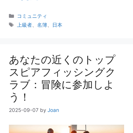
カ
コミュニティ
テ
タ
上級者
、
名簿
、
日本
ゴ
グ
リ
ー
あなたの近くのトップ
スピアフィッシングク
ラブ：冒険に参加しよ
う！
2025-09-07
by
Joan