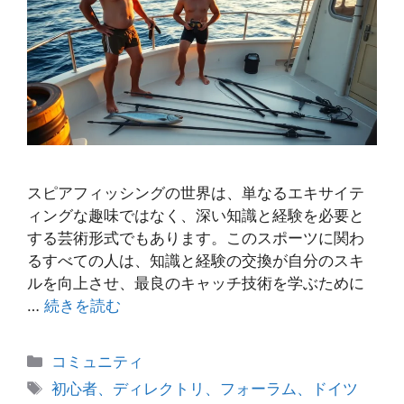
スピアフィッシングの世界は、単なるエキサイテ
ィングな趣味ではなく、深い知識と経験を必要と
する芸術形式でもあります。このスポーツに関わ
るすべての人は、知識と経験の交換が自分のスキ
ルを向上させ、最良のキャッチ技術を学ぶために
…
続きを読む
カ
コミュニティ
テ
タ
初心者、ディレクトリ、フォーラム、ドイツ
ゴ