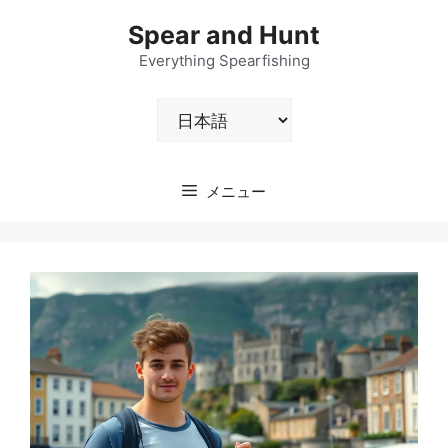
コ
Spear and Hunt
ン
テ
Everything Spearfishing
ン
言
ツ
語
へ
を
ス
選
キ
メニュー
択
ッ
プ