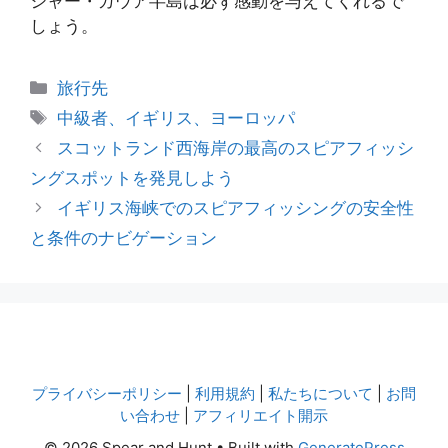
シャー・ガウア半島は必ず感動を与えてくれるで
しょう。
カ
旅行先
テ
タ
中級者、イギリス、ヨーロッパ
ゴ
グ
スコットランド西海岸の最高のスピアフィッシ
リ
ングスポットを発見しよう
ー
イギリス海峡でのスピアフィッシングの安全性
と条件のナビゲーション
プライバシーポリシー
|
利用規約
|
私たちについて
|
お問
い合わせ
|
アフィリエイト開示
© 2026 Spear and Hunt
• Built with
GeneratePress