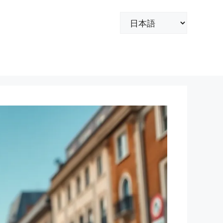
言
語
を
選
択