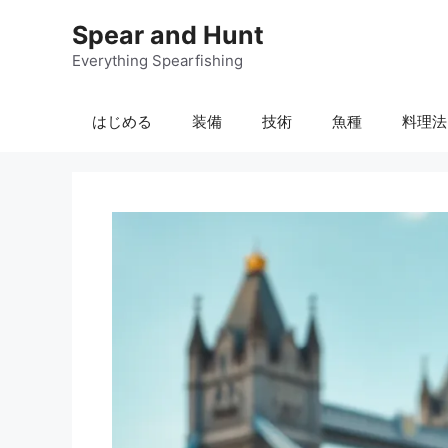
コ
Spear and Hunt
ン
テ
Everything Spearfishing
ン
ツ
はじめる
装備
技術
魚種
料理法
へ
ス
キ
ッ
プ