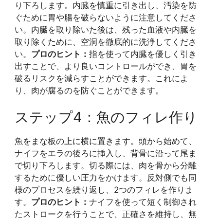
り下ろします。内臓を慎重に引き出し、汚染を防
ぐために胃や腸を破らないように注意してくださ
い。内臓を取り除いた後は、残った血液や内臓を
取り除くために、空洞を徹底的に洗浄してくださ
い。
プロのヒント：
指を使って内臓を優しく引き
出すことで、より良いコントロールができ、胃を
破るリスクを減らすことができます。これによ
り、肉が腐るのを防ぐことができます。
ステップ4：魚のフィレ作り
魚をまな板の上に横に置きます。頭から始めて、
ナイフをエラの後ろに挿入し、背骨に沿って尾ま
で切り下ろします。切る際には、肉を骨から分離
するために優しい圧力をかけます。反対側でも同
様のプロセスを繰り返し、2つのフィレを作りま
す。
プロのヒント：
ナイフを使って短く制御され
たストロークを行うことで、正確さを維持し、無