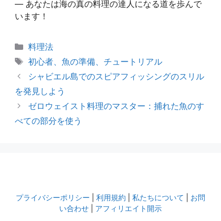
— あなたは海の真の料理の達人になる道を歩んで
います！
カ
料理法
テ
タ
初心者、魚の準備、チュートリアル
ゴ
グ
シャビエル島でのスピアフィッシングのスリル
リ
を発見しよう
ー
ゼロウェイスト料理のマスター：捕れた魚のす
べての部分を使う
プライバシーポリシー
|
利用規約
|
私たちについて
|
お問
い合わせ
|
アフィリエイト開示