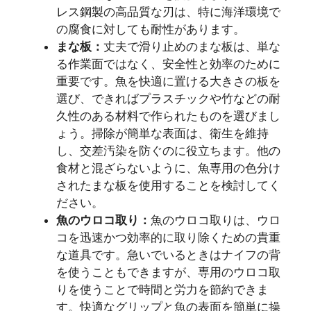
レス鋼製の高品質な刃は、特に海洋環境で
の腐食に対しても耐性があります。
まな板：
丈夫で滑り止めのまな板は、単な
る作業面ではなく、安全性と効率のために
重要です。魚を快適に置ける大きさの板を
選び、できればプラスチックや竹などの耐
久性のある材料で作られたものを選びまし
ょう。掃除が簡単な表面は、衛生を維持
し、交差汚染を防ぐのに役立ちます。他の
食材と混ざらないように、魚専用の色分け
されたまな板を使用することを検討してく
ださい。
魚のウロコ取り：
魚のウロコ取りは、ウロ
コを迅速かつ効率的に取り除くための貴重
な道具です。急いでいるときはナイフの背
を使うこともできますが、専用のウロコ取
りを使うことで時間と労力を節約できま
す。快適なグリップと魚の表面を簡単に操