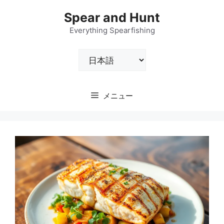
コ
Spear and Hunt
ン
テ
Everything Spearfishing
ン
言
ツ
語
へ
を
ス
選
キ
メニュー
択
ッ
プ