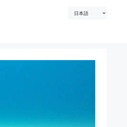
言
語
を
選
択