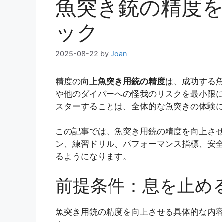
魚突き銃の精度
ック
2025-08-22
by
Joan
精度の向上
魚突き用銃の精度
は、成功する
や他のダイバーへの怪我のリスクを最小限
スターすることは、全体的な魚突きの体験
この記事では、魚突き用銃の精度を向上さ
ン、練習ドリル、パフォーマンス指標、安
るようになります。
前提条件：息を止め
魚突き用銃の精度を向上させる具体的な内