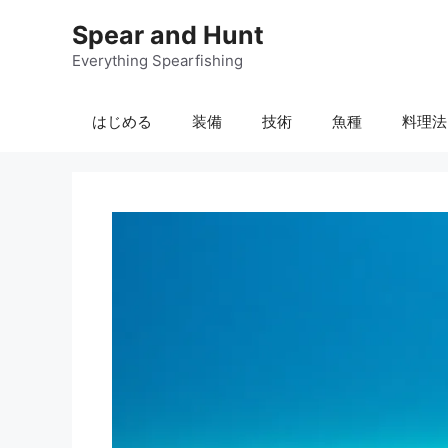
コ
Spear and Hunt
ン
テ
Everything Spearfishing
ン
ツ
はじめる
装備
技術
魚種
料理法
へ
ス
キ
ッ
プ