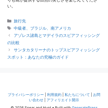
りも島が提供する自然の美しさを楽しんでくださ
い。
カ
旅行先
テ
タ
中級者、ブラジル、南アメリカ
ゴ
グ
アゾレス諸島とマデイラのスピアフィッシング
リ
の比較
ー
サンタカタリーナのトップスピアフィッシング
スポット：あなたの究極のガイド
プライバシーポリシー
|
利用規約
|
私たちについて
|
お問
い合わせ
|
アフィリエイト開示
© 2026 Spear and Hunt
• Built with
GeneratePress