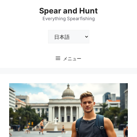
コ
Spear and Hunt
ン
テ
Everything Spearfishing
ン
言
ツ
語
へ
を
ス
選
キ
メニュー
択
ッ
プ