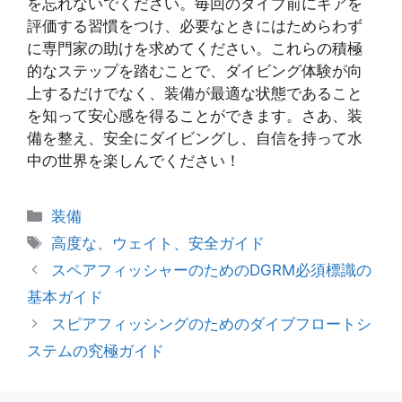
を忘れないでください。毎回のダイブ前にギアを
評価する習慣をつけ、必要なときにはためらわず
に専門家の助けを求めてください。これらの積極
的なステップを踏むことで、ダイビング体験が向
上するだけでなく、装備が最適な状態であること
を知って安心感を得ることができます。さあ、装
備を整え、安全にダイビングし、自信を持って水
中の世界を楽しんでください！
カ
装備
テ
タ
高度な、ウェイト、安全ガイド
ゴ
グ
スペアフィッシャーのためのDGRM必須標識の
リ
基本ガイド
ー
スピアフィッシングのためのダイブフロートシ
ステムの究極ガイド