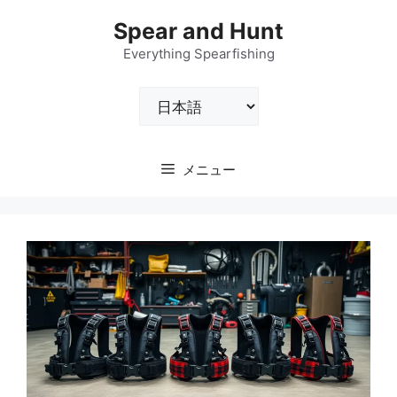
コ
Spear and Hunt
ン
テ
Everything Spearfishing
ン
言
ツ
語
へ
を
ス
選
キ
メニュー
択
ッ
プ