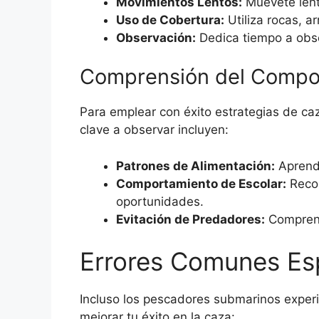
Movimientos Lentos:
Muévete lenta
Uso de Cobertura:
Utiliza rocas, a
Observación:
Dedica tiempo a obse
Comprensión del Compor
Para emplear con éxito estrategias de c
clave a observar incluyen:
Patrones de Alimentación:
Aprende
Comportamiento de Escolar:
Recon
oportunidades.
Evitación de Predadores:
Comprend
Errores Comunes Esp
Incluso los pescadores submarinos exper
mejorar tu éxito en la caza: