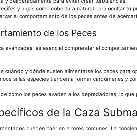
 y deliberadamente para evitar crear turbulencias.
rrecifes y algas como cobertura natural para ocultar tu p
rvar el comportamiento de los peces antes de acercart
tamiento de los Peces
aza avanzadas, es esencial comprender el comportamie
 cuándo y dónde suelen alimentarse los peces para op
oce si las especies tienden a formar cardúmenes y cóm
e cómo los peces evaden a los depredadores, lo que p
ecíficos de la Caza Subma
imentados pueden caer en errores comunes. La concien