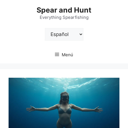
Saltar
Spear and Hunt
al
contenido
Everything Spearfishing
Elegir
un
idioma
Menú