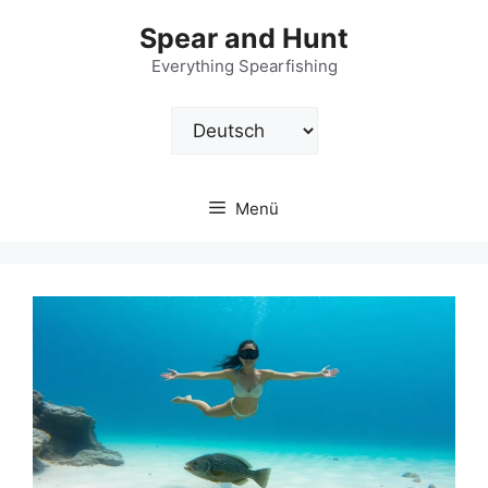
Zum
Spear and Hunt
Inhalt
springen
Everything Spearfishing
Sprache
auswählen
Menü