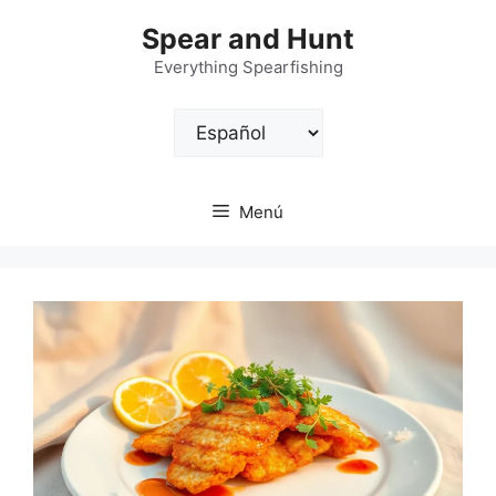
Saltar
Spear and Hunt
al
contenido
Everything Spearfishing
Elegir
un
idioma
Menú