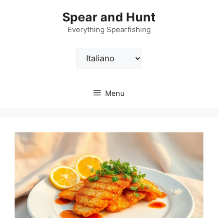
Vai
Spear and Hunt
al
contenuto
Everything Spearfishing
Scegli
una
lingua
Menu