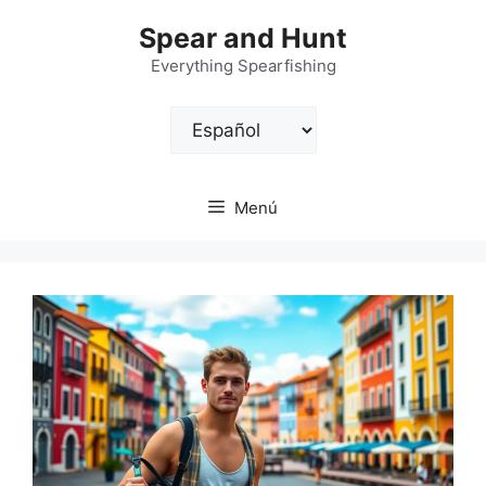
Saltar
Spear and Hunt
al
contenido
Everything Spearfishing
Elegir
un
idioma
Menú