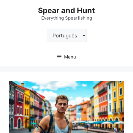
Pular
Spear and Hunt
para
o
Everything Spearfishing
conteúdo
Escolha
um
idioma
Menu