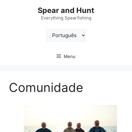
Pular
Spear and Hunt
para
o
Everything Spearfishing
conteúdo
Escolha
um
idioma
Menu
Comunidade