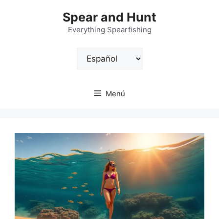
Saltar
Spear and Hunt
al
contenido
Everything Spearfishing
Elegir
un
idioma
Menú