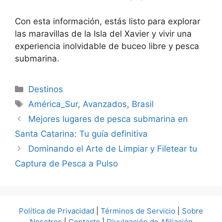
Con esta información, estás listo para explorar
las maravillas de la Isla del Xavier y vivir una
experiencia inolvidable de buceo libre y pesca
submarina.
Categorías
Destinos
Etiquetas
América_Sur
,
Avanzados
,
Brasil
Mejores lugares de pesca submarina en
Santa Catarina: Tu guía definitiva
Dominando el Arte de Limpiar y Filetear tu
Captura de Pesca a Pulso
Política de Privacidad
|
Términos de Servicio
|
Sobre
Nosotros
|
Contacto
|
Divulgación de Afiliación