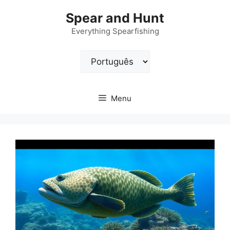
Pular
Spear and Hunt
para
o
Everything Spearfishing
conteúdo
Escolha
um
idioma
Menu