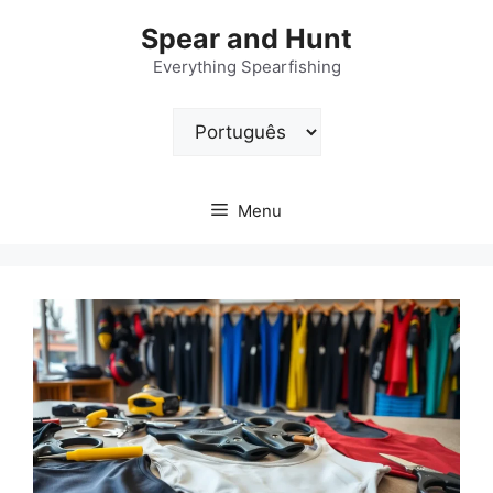
Pular
Spear and Hunt
para
o
Everything Spearfishing
conteúdo
Escolha
um
idioma
Menu