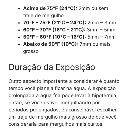
Acima de 75°F (24°C):
2mm ou sem
traje de mergulho
70°F – 75°F (21°C – 24°C):
2mm – 3mm
60°F – 70°F (16°C – 21°C):
3mm – 5mm
50°F – 60°F (10°C – 16°C):
5mm – 7mm
Abaixo de 50°F (10°C):
7mm ou mais
grosso
Duração da Exposição
Outro aspecto importante a considerar é quanto
tempo você planeja ficar na água. A exposição
prolongada à água fria pode levar à hipotermia,
então, se você estiver mergulhando por
períodos prolongados, é aconselhável escolher
um traje de mergulho mais grosso do que você
consideraria para mergulhos mais curtos.