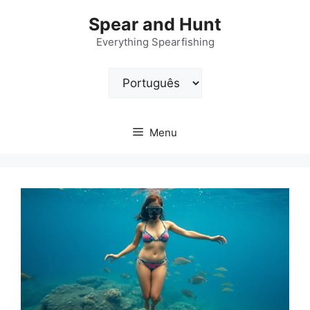
Pular
Spear and Hunt
para
o
Everything Spearfishing
conteúdo
Escolha
um
idioma
Menu