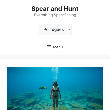
Pular
Spear and Hunt
para
o
Everything Spearfishing
conteúdo
Escolha
um
idioma
Menu