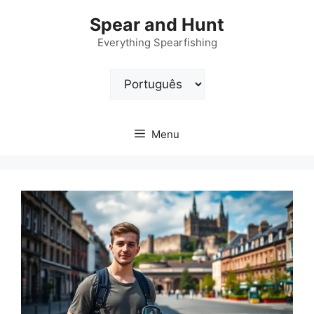
Pular
Spear and Hunt
para
o
Everything Spearfishing
conteúdo
Escolha
um
idioma
Menu