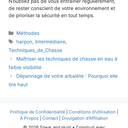
N’oubliez pas de vous entraîner régulièrement,
de rester conscient de votre environnement et
de prioriser la sécurité en tout temps.
Catégories
Méthodes
Étiquettes
harpon
,
Intermédiaire
,
Techniques_de_Chasse
Maîtriser les techniques de chasse en eau à
faible visibilité
Dépannage de votre arbalète : Pourquoi elle
tire haut
Politique de Confidentialité
|
Conditions d'Utilisation
|
À Propos
|
Contact
|
Divulgation d'Affiliation
© 2026 Spear and Hunt
• Construit avec