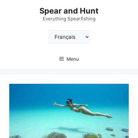
Aller
Spear and Hunt
au
contenu
Everything Spearfishing
Choisir
une
langue
Menu