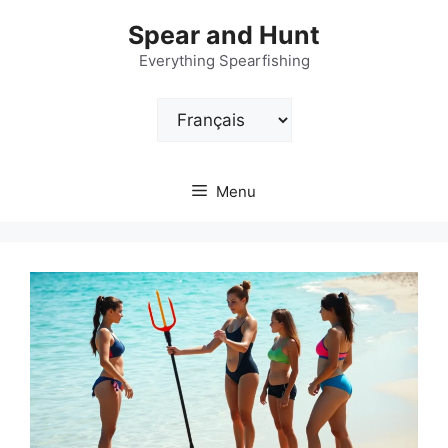
Aller
Spear and Hunt
au
contenu
Everything Spearfishing
Choisir
une
langue
Menu