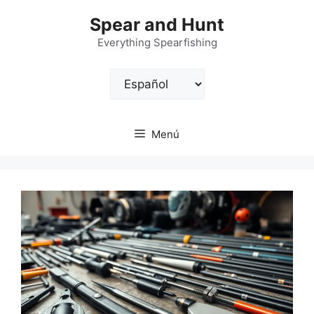
Saltar
Spear and Hunt
al
contenido
Everything Spearfishing
Elegir
un
idioma
Menú