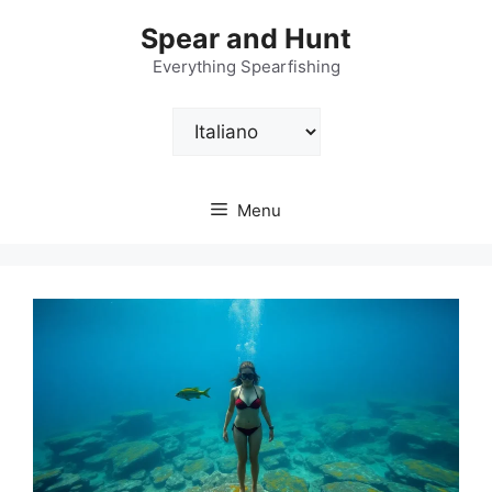
Vai
Spear and Hunt
al
contenuto
Everything Spearfishing
Scegli
una
lingua
Menu