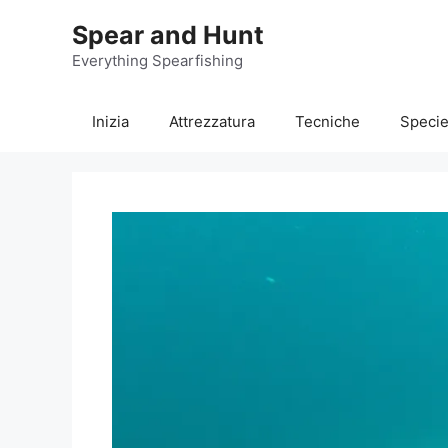
Vai
Spear and Hunt
al
contenuto
Everything Spearfishing
Inizia
Attrezzatura
Tecniche
Speci