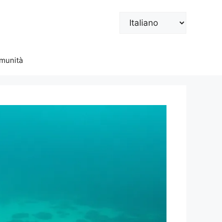
Scegli
una
lingua
munità