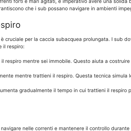
renti forti e mari agitati, è imperativo avere una solida
 garantiscono che i sub possano navigare in ambienti impe
espiro
e è cruciale per la caccia subacquea prolungata. I sub d
 il respiro:
 il respiro mentre sei immobile. Questo aiuta a costruire
ente mentre trattieni il respiro. Questa tecnica simula l
umenta gradualmente il tempo in cui trattieni il respiro p
 navigare nelle correnti e mantenere il controllo durante