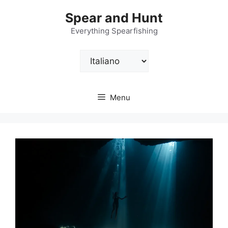
Vai
Spear and Hunt
al
contenuto
Everything Spearfishing
Scegli
una
lingua
Menu