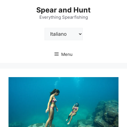
Vai
Spear and Hunt
al
contenuto
Everything Spearfishing
Scegli
una
lingua
Menu