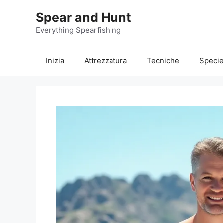
Vai
Spear and Hunt
al
contenuto
Everything Spearfishing
Inizia
Attrezzatura
Tecniche
Speci