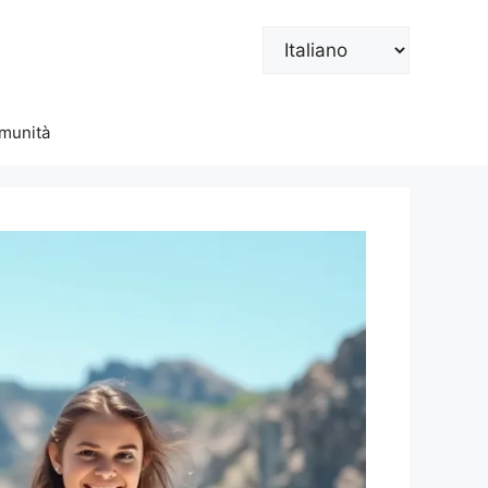
Scegli
una
lingua
munità