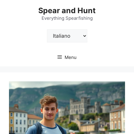
Vai
Spear and Hunt
al
contenuto
Everything Spearfishing
Scegli
una
lingua
Menu