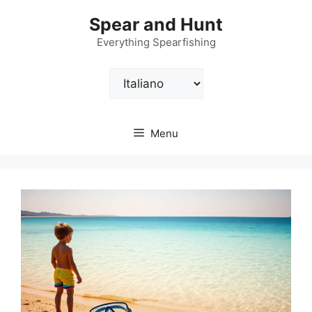
Vai
Spear and Hunt
al
contenuto
Everything Spearfishing
Scegli
una
lingua
Menu