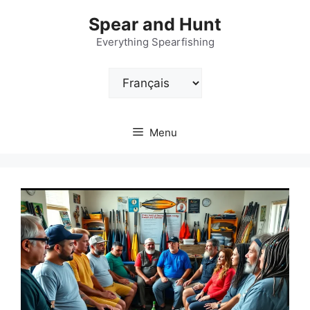
Aller
Spear and Hunt
au
contenu
Everything Spearfishing
Choisir
une
langue
Menu