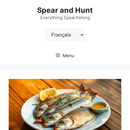
Aller
Spear and Hunt
au
contenu
Everything Spearfishing
Choisir
une
langue
Menu