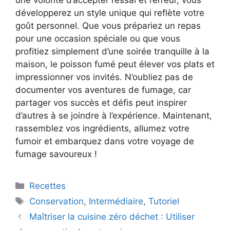
une volonté d’accepter l’essai et l’erreur, vous
développerez un style unique qui reflète votre
goût personnel. Que vous prépariez un repas
pour une occasion spéciale ou que vous
profitiez simplement d’une soirée tranquille à la
maison, le poisson fumé peut élever vos plats et
impressionner vos invités. N’oubliez pas de
documenter vos aventures de fumage, car
partager vos succès et défis peut inspirer
d’autres à se joindre à l’expérience. Maintenant,
rassemblez vos ingrédients, allumez votre
fumoir et embarquez dans votre voyage de
fumage savoureux !
Catégories
Recettes
Étiquettes
Conservation
,
Intermédiaire
,
Tutoriel
Maîtriser la cuisine zéro déchet : Utiliser