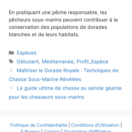
En pratiquant une pêche responsable, les
pêcheurs sous-marins peuvent contribuer à la
conservation des populations de dorades
blanches et de leurs habitats.
Catégories
Espèces
Étiquettes
Débutant
,
Méditerranée
,
Profil_Espèce
Maîtriser le Dorade Royale : Techniques de
Chasse Sous-Marine Révélées
Le guide ultime de chasse au sériole géante
pour les chasseurs sous-marins
Politique de Confidentialité
|
Conditions d'Utilisation
|
À Propos
|
Contact
|
Divulgation d'Affiliation