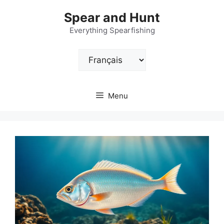
Aller
Spear and Hunt
au
contenu
Everything Spearfishing
Choisir
une
langue
Menu