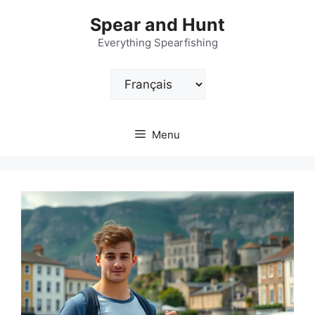
Aller
Spear and Hunt
au
contenu
Everything Spearfishing
Choisir
une
langue
Menu