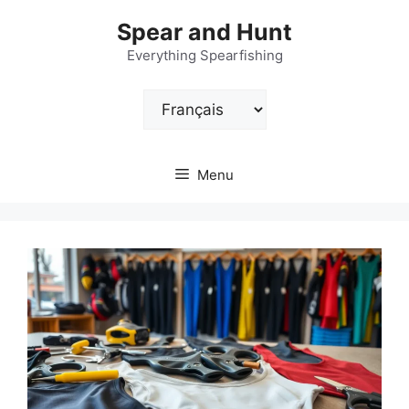
Aller
Spear and Hunt
au
contenu
Everything Spearfishing
Choisir
une
langue
Menu