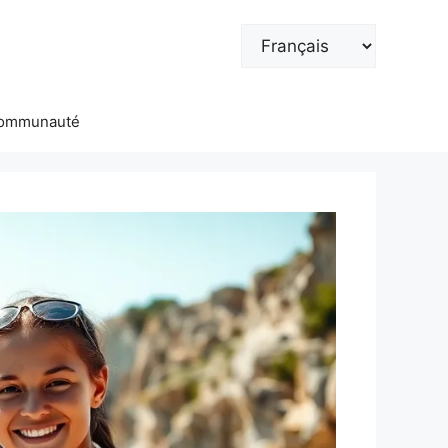
Choisir
une
langue
ommunauté