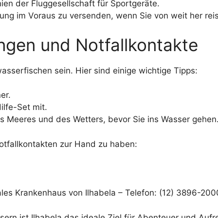
nien der Fluggesellschaft für Sportgeräte.
stung im Voraus zu versenden, wenn Sie von weit her rei
ngen und Notfallkontakte
wasserfischen sein. Hier sind einige wichtige Tipps:
er.
lfe-Set mit.
s Meeres und des Wetters, bevor Sie ins Wasser gehen
Notfallkontakten zur Hand zu haben:
s Krankenhaus von Ilhabela – Telefon: (12) 3896-200
ssern ist Ilhabela das ideale Ziel für Abenteuer und Au