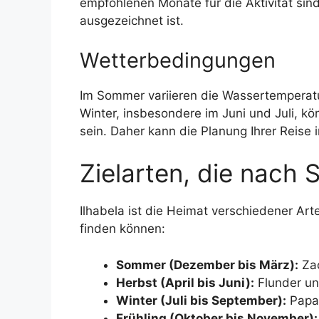
empfohlenen Monate für die Aktivität si
ausgezeichnet ist.
Wetterbedingungen
Im Sommer variieren die Wassertemperatu
Winter, insbesondere im Juni und Juli, k
sein. Daher kann die Planung Ihrer Reise
Zielarten, die nach 
Ilhabela ist die Heimat verschiedener Art
finden können:
Sommer (Dezember bis März):
Zac
Herbst (April bis Juni):
Flunder un
Winter (Juli bis September):
Papag
Frühling (Oktober bis November):