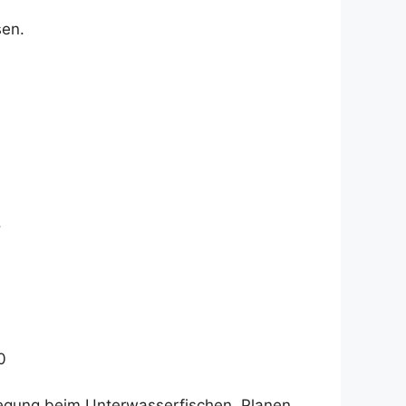
sen.
.
0
fregung beim Unterwasserfischen. Planen