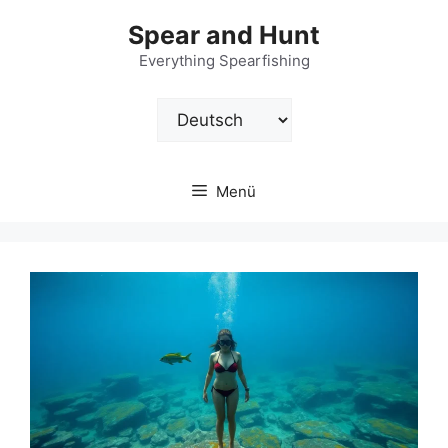
Zum
Spear and Hunt
Inhalt
springen
Everything Spearfishing
Sprache
auswählen
Menü